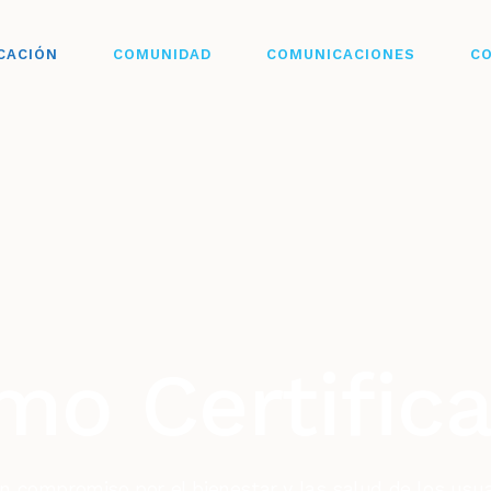
CACIÓN
COMUNIDAD
COMUNICACIONES
C
mo Certifica
un compromiso por el bienestar y las salud de los usu